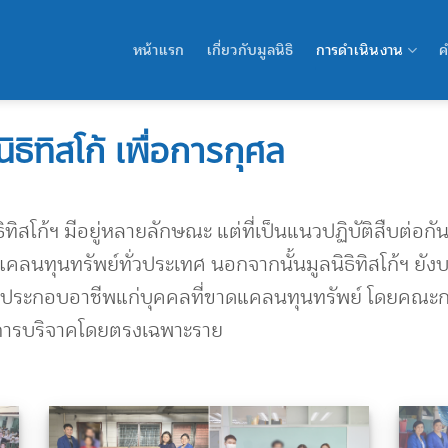
หน้าแรก
เกี่ยวกับมูลนิธิ
การดำเนินงาน
ค
ิทิสโก้ เพื่อการกุศล
้ฯ มีอยู่หลายลักษณะ แต่ที่เป็นแนวปฏิบัติสืบต่อกันม
แคลนทุนทรัพย์ทั่วประเทศ นอกจากนั้นมูลนิธิทิสโก้ฯ ยั
ุนประกอบอาชีพแก่บุคคลที่ขาดแคลนทุนทรัพย์ โดยคณะกร
้นการบริจาคโดยตรงเฉพาะราย