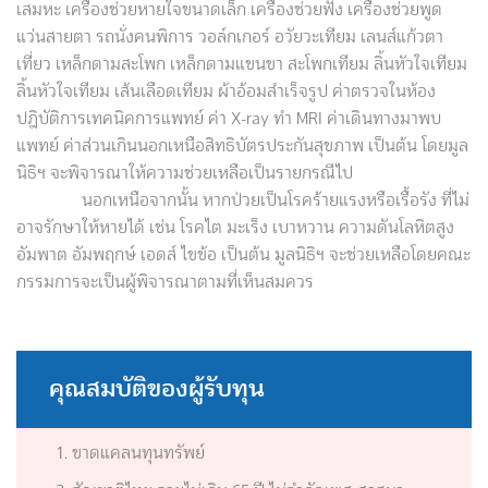
เสมหะ เครื่องช่วยหายใจขนาดเล็ก เครื่องช่วยฟัง เครื่องช่วยพูด
แว่นสายตา รถนั่งคนพิการ วอล์กเกอร์ อวัยวะเทียม เลนส์แก้วตา
เที่ยว เหล็กดามสะโพก เหล็กดามแขนขา สะโพกเทียม ลิ้นหัวใจเทียม
ลิ้นหัวใจเทียม เส้นเลือดเทียม ผ้าอ้อมสำเร็จรูป ค่าตรวจในห้อง
ปฎิบัติการเทคนิคการแพทย์ ค่า X-ray ทำ MRI ค่าเดินทางมาพบ
แพทย์ ค่าส่วนเกินนอกเหนือสิทธิบัตรประกันสุขภาพ เป็นต้น โดยมูล
นิธิฯ จะพิจารณาให้ความช่วยเหลือเป็นรายกรณีไป
นอกเหนือจากนั้น หากป่วยเป็นโรคร้ายแรงหรือเรื้อรัง ที่ไม่
อาจรักษาให้หายได้ เช่น โรคไต มะเร็ง เบาหวาน ความดันโลหิตสูง
อัมพาต อัมพฤกษ์ เอดส์ ไขข้อ เป็นต้น มูลนิธิฯ จะช่วยเหลือโดยคณะ
กรรมการจะเป็นผู้พิจารณาตามที่เห็นสมควร
คุณสมบัติของผู้รับทุน
ขาดแคลนทุนทรัพย์